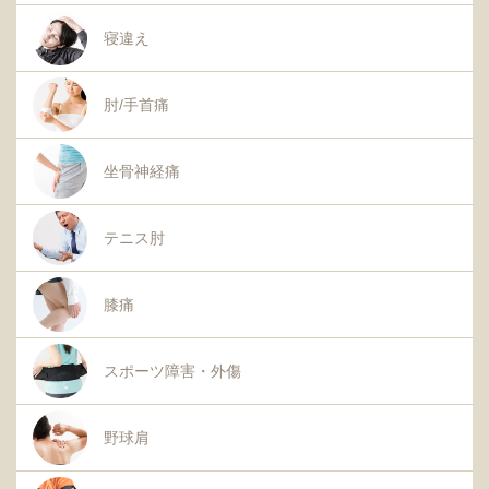
寝違え
肘/手首痛
坐骨神経痛
テニス肘
膝痛
スポーツ障害・外傷
野球肩