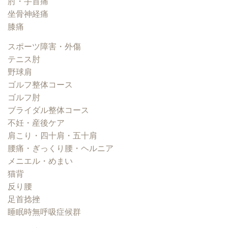
肘・手首痛
坐骨神経痛
膝痛
スポーツ障害・外傷
テニス肘
野球肩
ゴルフ整体コース
ゴルフ肘
ブライダル整体コース
不妊・産後ケア
肩こり・四十肩・五十肩
腰痛・ぎっくり腰・ヘルニア
メニエル・めまい
猫背
反り腰
足首捻挫
睡眠時無呼吸症候群