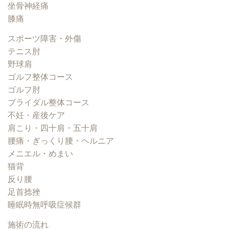
坐骨神経痛
膝痛
スポーツ障害・外傷
テニス肘
野球肩
ゴルフ整体コース
ゴルフ肘
ブライダル整体コース
不妊・産後ケア
肩こり・四十肩・五十肩
腰痛・ぎっくり腰・ヘルニア
メニエル・めまい
猫背
反り腰
足首捻挫
睡眠時無呼吸症候群
施術の流れ