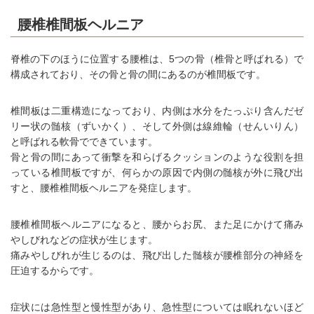
腰椎椎間板ヘルニア
脊椎の下のほうに位置する腰椎は、5つの骨（椎骨と呼ばれる）で
構成されており、その骨と骨の間にあるのが椎間板です。
椎間板は二重構造になっており、内側は水分をたっぷり含んだゼ
リー状の髄核（ずいかく）、そして外側は線維輪（せんいりん）
と呼ばれる軟骨でできています。
骨と骨の間にあって衝撃を和らげるクッションのような役割を担
っている椎間板ですが、何らかの原因で内側の髄核が外に飛び出
すと、腰椎椎間板ヘルニアを発症します。
腰椎椎間板ヘルニアになると、腰からお尻、また足にかけて痛み
やしびれなどの症状が生じます。
痛みやしびれが生じるのは、飛び出した髄核が腰椎部分の神経を
圧迫するからです。
症状には急性型と慢性型があり、急性型については眠れないほど