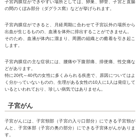
子宮内膜症ができやすい場所としては、卵巣、卵管、子宮と直腸
の間のくぼみ部分（ダグラス窩）などが挙げられます。
子宮内膜症ができると、月経周期に合わせて子宮以外の場所から
出血が生じるものの、血液を体外に排出することができません。
そのため、血液が体内に溜まり、周囲の組織との癒着を引き起こ
します。
子宮内膜症の主な症状には、腰痛や下腹部痛、排便痛、性交痛な
どがあります。
特に20代～40代の女性に多くみられる疾患で、原因についてはよ
く分かっていないものの、生理がある女性の10人に1人は発症して
いるといわれており、珍しい病気ではありません。
子宮がん
子宮がんには、子宮頸部（子宮の入り口部分）にできる子宮頸が
んと、子宮体部（子宮の奥の部分）にできる子宮体がんがありま
す。