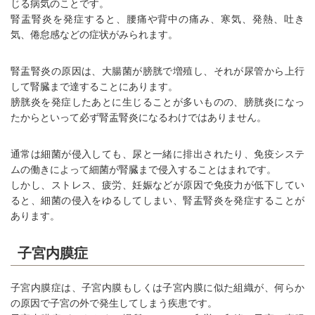
じる病気のことです。
腎盂腎炎を発症すると、腰痛や背中の痛み、寒気、発熱、吐き
気、倦怠感などの症状がみられます。
腎盂腎炎の原因は、大腸菌が膀胱で増殖し、それが尿管から上行
して腎臓まで達することにあります。
膀胱炎を発症したあとに生じることが多いものの、膀胱炎になっ
たからといって必ず腎盂腎炎になるわけではありません。
通常は細菌が侵入しても、尿と一緒に排出されたり、免疫システ
ムの働きによって細菌が腎臓まで侵入することはまれです。
しかし、ストレス、疲労、妊娠などが原因で免疫力が低下してい
ると、細菌の侵入をゆるしてしまい、腎盂腎炎を発症することが
あります。
子宮内膜症
子宮内膜症は、子宮内膜もしくは子宮内膜に似た組織が、何らか
の原因で子宮の外で発生してしまう疾患です。