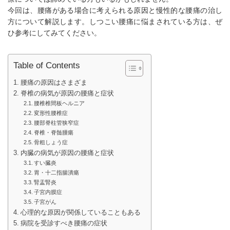
今回は、腰痛がある場合に考えられる原因と慢性的な腰痛の治し
方について解説します。しつこい腰痛に悩まされている方は、ぜ
ひ参考にしてみてください。
Table of Contents
腰痛の原因はさまざま
脊椎の病気が原因の腰痛と症状
腰椎椎間板ヘルニア
変形性腰椎症
腰部脊柱管狭窄症
脊椎・脊髄腫瘍
骨粗しょう症
内臓の病気が原因の腰痛と症状
すい臓炎
胃・十二指腸潰瘍
腎盂腎炎
子宮内膜症
子宮がん
心理的な原因が関係していることもある
病院を受診すべき腰痛の症状