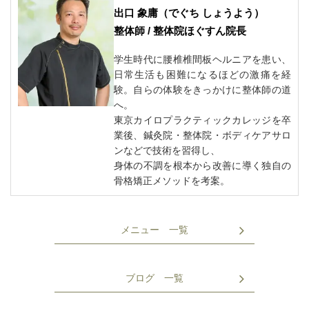
出口 象庸
（でぐち しょうよう）
整体師 / 整体院ほぐすん院長
学生時代に腰椎椎間板ヘルニアを患い、
日常生活も困難になるほどの激痛を経
験。自らの体験をきっかけに整体師の道
へ。
東京カイロプラクティックカレッジを卒
業後、鍼灸院・整体院・ボディケアサロ
ンなどで技術を習得し、
身体の不調を根本から改善に導く独自の
骨格矯正メソッドを考案。
メニュー 一覧
ブログ 一覧