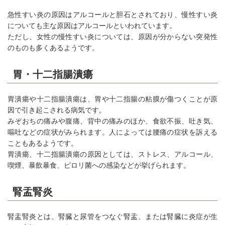
急性すい炎の原因はアルコールと胆石とされており、慢性すい炎
についても主な原因はアルコールといわれています。
ただし、女性の慢性すい炎については、原因が分からない突発性
のものも多くあるようです。
胃・十二指腸潰瘍
胃潰瘍や十二指腸潰瘍は、胃や十二指腸の粘膜が傷つくことが原
因で引き起こされる病気です。
みぞおちの痛みや腹痛、背中の痛みのほか、食欲不振、吐き気、
嘔吐などの症状がみられます。人によっては腰痛の症状を訴える
こともあるようです。
胃潰瘍、十二指腸潰瘍の原因としては、ストレス、アルコール、
喫煙、暴飲暴食、ピロリ菌への感染などが挙げられます。
腎盂腎炎
腎盂腎炎とは、腎臓と尿管をつなぐ腎盂、または腎臓に炎症が生