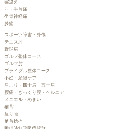
寝違え
肘・手首痛
坐骨神経痛
膝痛
スポーツ障害・外傷
テニス肘
野球肩
ゴルフ整体コース
ゴルフ肘
ブライダル整体コース
不妊・産後ケア
肩こり・四十肩・五十肩
腰痛・ぎっくり腰・ヘルニア
メニエル・めまい
猫背
反り腰
足首捻挫
睡眠時無呼吸症候群