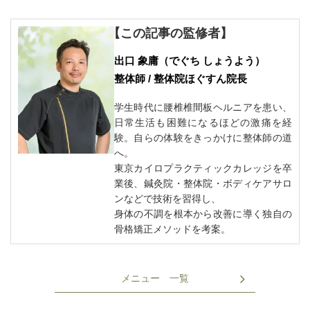
【この記事の監修者】
出口 象庸
（でぐち しょうよう）
整体師 / 整体院ほぐすん院長
学生時代に腰椎椎間板ヘルニアを患い、
日常生活も困難になるほどの激痛を経
験。自らの体験をきっかけに整体師の道
へ。
東京カイロプラクティックカレッジを卒
業後、鍼灸院・整体院・ボディケアサロ
ンなどで技術を習得し、
身体の不調を根本から改善に導く独自の
骨格矯正メソッドを考案。
メニュー 一覧