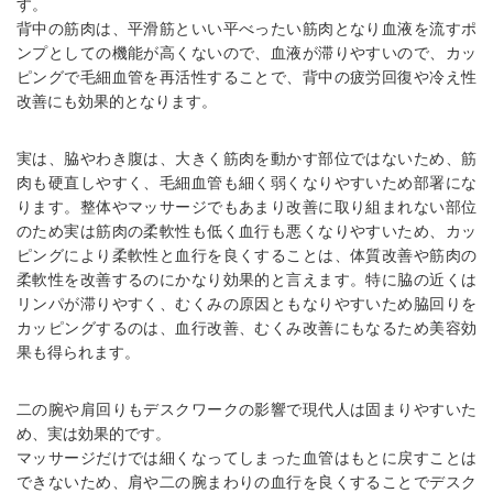
す。
背中の筋肉は、平滑筋といい平べったい筋肉となり血液を流すポ
ンプとしての機能が高くないので、血液が滞りやすいので、カッ
ピングで毛細血管を再活性することで、背中の疲労回復や冷え性
改善にも効果的となります。
実は、脇やわき腹は、大きく筋肉を動かす部位ではないため、筋
肉も硬直しやすく、毛細血管も細く弱くなりやすいため部署にな
ります。整体やマッサージでもあまり改善に取り組まれない部位
のため実は筋肉の柔軟性も低く血行も悪くなりやすいため、カッ
ピングにより柔軟性と血行を良くすることは、体質改善や筋肉の
柔軟性を改善するのにかなり効果的と言えます。特に脇の近くは
リンパが滞りやすく、むくみの原因ともなりやすいため脇回りを
カッピングするのは、血行改善、むくみ改善にもなるため美容効
果も得られます。
二の腕や肩回りもデスクワークの影響で現代人は固まりやすいた
め、実は効果的です。
マッサージだけでは細くなってしまった血管はもとに戻すことは
できないため、肩や二の腕まわりの血行を良くすることでデスク